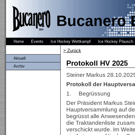
Bucanero 
Home
Events
Ice Hockey Wettkampf
Ice Hockey Plausch
> Zurück
Aktuell
Protokoll HV 2025
Archiv
Steiner Markus
28.10.202
Protokoll der Hauptvers
1. Begrüssung
Der Präsident Markus Stein
Hauptversammlung auf dem
begrüsst alle Anwesenden h
die Traktandenliste zusam
verschickt wurde. Im Weiter