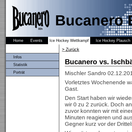
Bucanero 
Home
Events
Ice Hockey Wettkampf
Ice Hockey Plausch
> Zurück
Infos
Bucanero vs. Ischbä
Statistik
Porträt
Mischler Sandro
02.12.20
Vorletztes Wochenende wa
Gast.
Den Start haben wir wiede
wir 0 zu 2 zurück. Doch an
zuvor konnten wir mit ein
Minuten reagieren und aus
Gegner kurz vor der Dritte