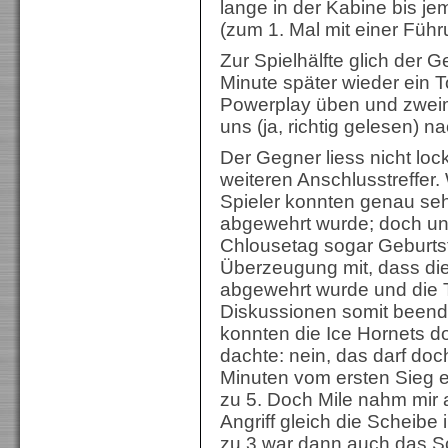
lange in der Kabine bis j
(zum 1. Mal mit einer Füh
Zur Spielhälfte glich der 
Minute später wieder ein 
Powerplay üben und zweimal
uns (ja, richtig gelesen) n
Der Gegner liess nicht loc
weiteren Anschlusstreffer.
Spieler konnten genau seh
abgewehrt wurde; doch un
Chlousetag sogar Geburtstag
Überzeugung mit, dass di
abgewehrt wurde und die Tor
Diskussionen somit beend
konnten die Ice Hornets do
dachte: nein, das darf doch
Minuten vom ersten Sieg en
zu 5. Doch Mile nahm mir a
Angriff gleich die Scheibe
zu 3 war dann auch das Sc